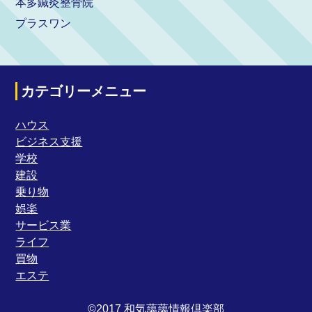
本多鍼灸整骨院
プラスワン
カテゴリーメニュー
ハウス
ビジネス支援
学校
建設
乗り物
娯楽
サービス業
ライフ
買物
エステ
©2017 和気藹藹情報倶楽部