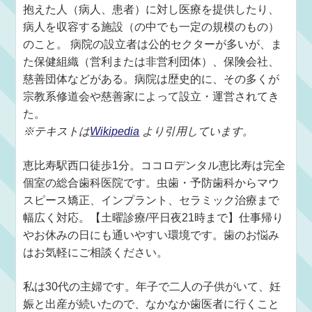
抱えた人（病人、患者）に対し医療を提供したり、
病人を収容する施設（の中でも一定の規模のもの）
のこと。 病院の設立者は公的セクターが多いが、ま
た保健組織（営利または非営利団体）、保険会社、
慈善団体などがある。病院は歴史的に、その多くが
宗教系修道会や慈善家によって設立・運営されてき
た。
※テキストは
Wikipedia
より引用しています。
恵比寿駅西口徒歩1分。ココロデンタル恵比寿は完全
個室の総合歯科医院です。虫歯・予防歯科からマウ
スピース矯正、インプラント、セラミック治療まで
幅広く対応。【土曜診療/平日夜21時まで】仕事帰り
やお休みの日にも通いやすい環境です。歯のお悩み
はお気軽にご相談ください。
私は30代の主婦です。年子で二人の子供がいて、妊
娠と出産が続いたので、なかなか歯医者に行くこと